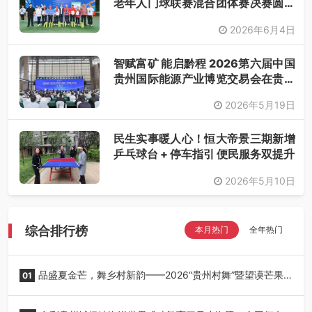
老年人门球联赛混合团体赛决赛圆满
落幕
2026年6月4日
智赋富矿 能启黔程 2026第六届中国
贵州国际能源产业博览交易会在贵阳
开幕
2026年5月19日
民生实事暖人心！恒大帝景三期新增
乒乓球台 + 停车指引 便民服务双提升
2026年5月10日
综合排行榜
本月热门
全年热门
品盛夏金芒，舞乡村新韵——2026“贵州村舞”暨望谟芒果
01
丰收季采风活动圆满开展