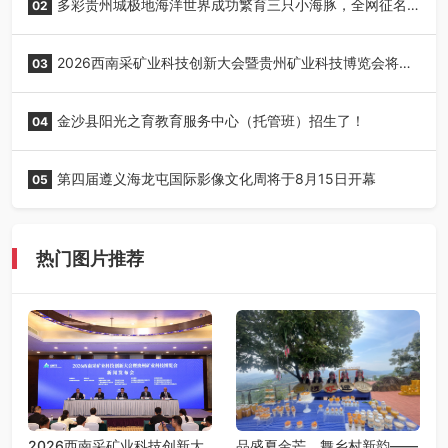
多彩贵州城极地海洋世界成功繁育三只小海豚，全网征名
02
正式启动！
2026西南采矿业科技创新大会暨贵州矿业科技博览会将在
03
贵阳召开
金沙县阳光之育教育服务中心（托管班）招生了！
04
第四届遵义海龙屯国际影像文化周将于8月15日开幕
05
热门图片推荐
2026西南采矿业科技创新大
品盛夏金芒，舞乡村新韵——