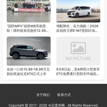
“国民MPV”锐胜M8亮相贵
增配降价，实力领航！2026
阳！限时政策优惠价12.98万
款锐胜王牌E-M7贵阳区域荣
元起
耀上市！
全款一口价15.99-18.99万元
6月6日起，贵A牌照小型客车
新款凯迪拉克XT4正式上市
ETC免费通行贵阳市环城高速
公路政策终止
关于我们
联系方式
Copyright
2017- 2026
今日贵州网
. All Rights Reserved.