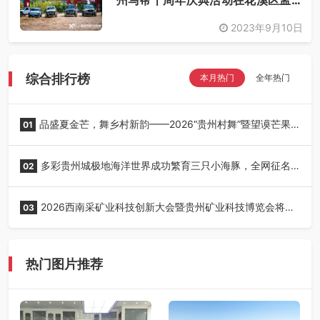
州马帮十周年庆典活动在花溪区孟关
乡举行
2023年9月10日
综合排行榜
本月热门
全年热门
品盛夏金芒，舞乡村新韵——2026“贵州村舞”暨望谟芒果
01
丰收季采风活动圆满开展
多彩贵州城极地海洋世界成功繁育三只小海豚，全网征名
02
正式启动！
2026西南采矿业科技创新大会暨贵州矿业科技博览会将在
03
贵阳召开
热门图片推荐