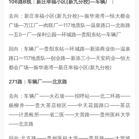
106路B线：新庄幸福小区(新九分校)—车辆厂：
去向：新庄幸福小区(新九分校)—振华港湾—恒大都会
广场—万江厂—肉联厂—117地质队—温泉路口—北衙路
—五0一厂—保利公园—环城路—贵阳东站—车辆厂
回向：车辆厂—贵阳东站—环城路—新添商业街—温泉
路口—117地质队—创业路—新添三小—天安药业—恒大
都会广场—振华港湾—新庄幸福小区(新九分校)
271路：车辆厂——北京路
去向：车辆厂——火石坡——招呼站——北二环路——
杨柳井——贵大茶店校区——中天花园路口——茶店
——计质检所——省二医——大营路——贵州医科大学
——北京路
回向:北京路——贵州医科大学——贵开路——大营坡