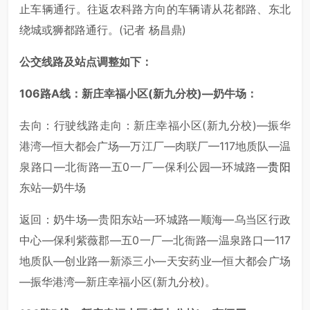
止车辆通行。往返农科路方向的车辆请从花都路、东北
绕城或狮都路通行。(记者 杨昌鼎)
公交线路及站点调整如下：
106路A线：新庄幸福小区(新九分校)—奶牛场：
去向：行驶线路走向：新庄幸福小区(新九分校)—振华
港湾—恒大都会广场—万江厂—肉联厂—117地质队—温
泉路口—北衙路—五0一厂—保利公园—环城路—
贵阳
东站—奶牛场
返回：奶牛场—贵阳东站—环城路—顺海—乌当区行政
中心—保利紫薇郡—五0一厂—北衙路—温泉路口—117
地质队—创业路—新添三小—天安药业—恒大都会广场
—振华港湾—新庄幸福小区(新九分校)。