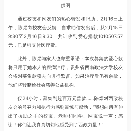
供图
通过校友和网友们的热心转发和捐助，2月16日上
午，陈熠向校友会反馈：自求助信发出后，从2月15日
9:30至2月16日9:30，共计收到爱心捐款1010507.57
元，已足够支付医疗费。
此外，陈熠与家人也郑重承诺：本次募集的爱心款
将只用于她本人的疾病治疗，贵州省西南政法大学校友
会将对募集款项去向进行监督。如果治疗后仍有余款，
他们将转赠给社会慈善公益机构。
仅24小时，募集到超百万元善款……陈熠对西政校
友会的号召力和执行力感到震惊与感动，“我想向所有伸
出了援助之手的校友、老师和同学、网友说一声：感
谢！你们让我真真切切地感受到了西政力量！”