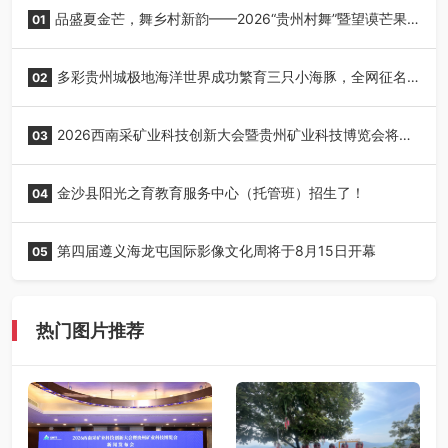
品盛夏金芒，舞乡村新韵——2026“贵州村舞”暨望谟芒果
01
丰收季采风活动圆满开展
多彩贵州城极地海洋世界成功繁育三只小海豚，全网征名
02
正式启动！
2026西南采矿业科技创新大会暨贵州矿业科技博览会将在
03
贵阳召开
金沙县阳光之育教育服务中心（托管班）招生了！
04
第四届遵义海龙屯国际影像文化周将于8月15日开幕
05
热门图片推荐