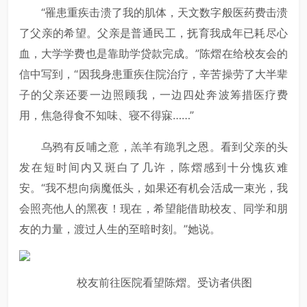
“罹患重疾击溃了我的肌体，天文数字般医药费击溃
了父亲的希望。父亲是普通民工，抚育我成年已耗尽心
血，大学学费也是靠助学贷款完成。”陈熠在给校友会的
信中写到，“因我身患重疾住院治疗，辛苦操劳了大半辈
子的父亲还要一边照顾我，一边四处奔波筹措医疗费
用，焦急得食不知味、寝不得寐……”
乌鸦有反哺之意，羔羊有跪乳之恩。看到父亲的头
发在短时间内又斑白了几许，陈熠感到十分愧疚难
安。“我不想向病魔低头，如果还有机会活成一束光，我
会照亮他人的黑夜！现在，希望能借助校友、同学和朋
友的力量，渡过人生的至暗时刻。”她说。
校友前往医院看望陈熠。受访者供图