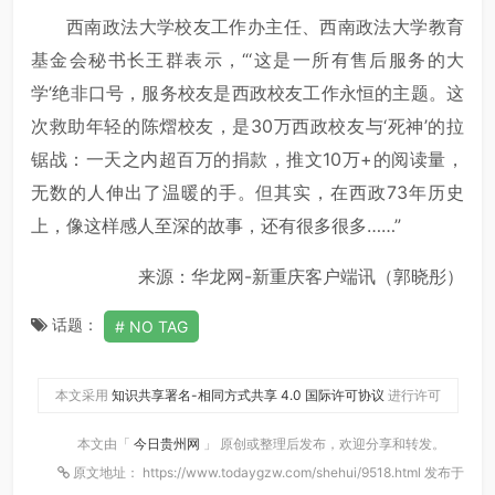
西南政法大学校友工作办主任、西南政法大学教育
基金会秘书长王群表示，“‘这是一所有售后服务的大
学’绝非口号，服务校友是西政校友工作永恒的主题。这
次救助年轻的陈熠校友，是30万西政校友与‘死神’的拉
锯战：一天之内超百万的捐款，推文10万+的阅读量，
无数的人伸出了温暖的手。但其实，在西政73年历史
上，像这样感人至深的故事，还有很多很多……”
来源：华龙网-新重庆客户端讯（郭晓彤）
话题：
NO TAG
本文采用
知识共享署名-相同方式共享 4.0 国际许可协议
进行许可
本文由「
今日贵州网
」 原创或整理后发布，欢迎分享和转发。
原文地址： https://www.todaygzw.com/shehui/9518.html 发布于