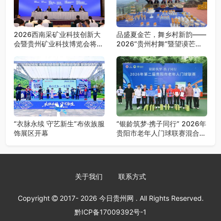
2026西南采矿业科技创新大
品盛夏金芒，舞乡村新韵——
会暨贵州矿业科技博览会将在
2026“贵州村舞”暨望谟芒果
贵阳召开
丰收季采风活动圆满开展
“衣脉永续 守艺新生”布依族服
“银龄筑梦·携子同行” 2026年
饰展区开幕
贵阳市老年人门球联赛混合团
体赛决赛圆满落幕
关于我们
联系方式
Copyright
2017- 2026
今日贵州网
. All Rights Reserved.
黔ICP备17009392号-1