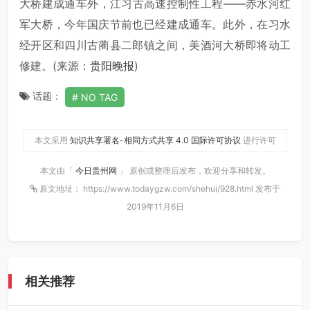
大桥建成通车外，江习古高速控制性工程——赤水河红
军大桥，今年国庆节前也已经建成通车。此外，在习水
经开区和四川古蔺县二郎镇之间，美酒河大桥即将动工
修建。(来源：
贵阳晚报
)
话题：
NO TAG
本文采用
知识共享署名-相同方式共享 4.0 国际许可协议
进行许可
本文由「
今日贵州网
」 原创或整理后发布，欢迎分享和转发。
原文地址： https://www.todaygzw.com/shehui/928.html 发布于
2019年11月6日
相关推荐