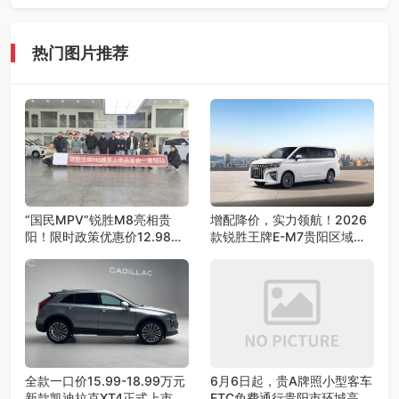
贵阳召开
热门图片推荐
“国民MPV”锐胜M8亮相贵
增配降价，实力领航！2026
阳！限时政策优惠价12.98万
款锐胜王牌E-M7贵阳区域荣
元起
耀上市！
全款一口价15.99-18.99万元
6月6日起，贵A牌照小型客车
新款凯迪拉克XT4正式上市
ETC免费通行贵阳市环城高速