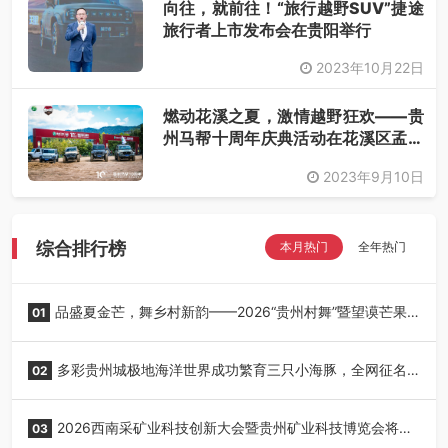
向往，就前往！“旅行越野SUV”捷途
旅行者上市发布会在贵阳举行
2023年10月22日
燃动花溪之夏，激情越野狂欢——贵
州马帮十周年庆典活动在花溪区孟关
乡举行
2023年9月10日
综合排行榜
本月热门
全年热门
品盛夏金芒，舞乡村新韵——2026“贵州村舞”暨望谟芒果
01
丰收季采风活动圆满开展
多彩贵州城极地海洋世界成功繁育三只小海豚，全网征名
02
正式启动！
2026西南采矿业科技创新大会暨贵州矿业科技博览会将在
03