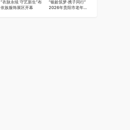
“衣脉永续 守艺新生”布
“银龄筑梦·携子同行”
依族服饰展区开幕
2026年贵阳市老年人
门球联赛混合团体赛决
赛圆满落幕