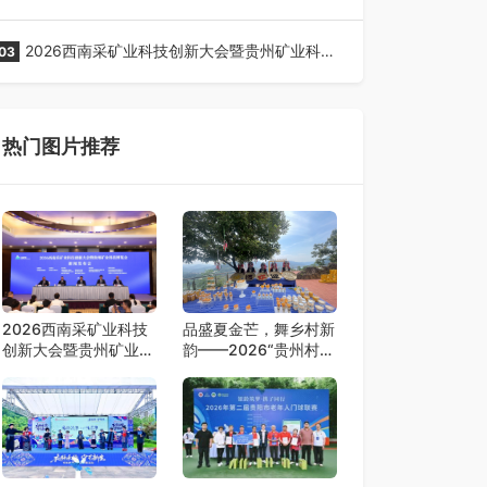
全网征名正式启动！
2026西南采矿业科技创新大会暨贵州矿业科技
03
博览会将在贵阳召开
热门图片推荐
2026西南采矿业科技
品盛夏金芒，舞乡村新
创新大会暨贵州矿业科
韵——2026“贵州村
技博览会将在贵阳召开
舞”暨望谟芒果丰收季
采风活动圆满开展