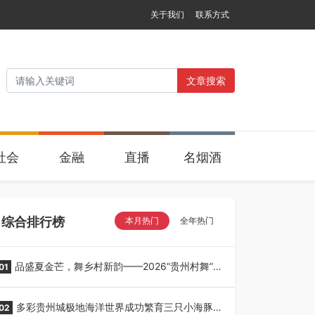
关于我们
联系方式
文章搜索
社会
金融
直播
名烟酒
综合排行榜
本月热门
全年热门
品盛夏金芒，舞乡村新韵——2026“贵州村舞”暨
01
望谟芒果丰收季采风活动圆满开展
多彩贵州城极地海洋世界成功繁育三只小海豚，
02