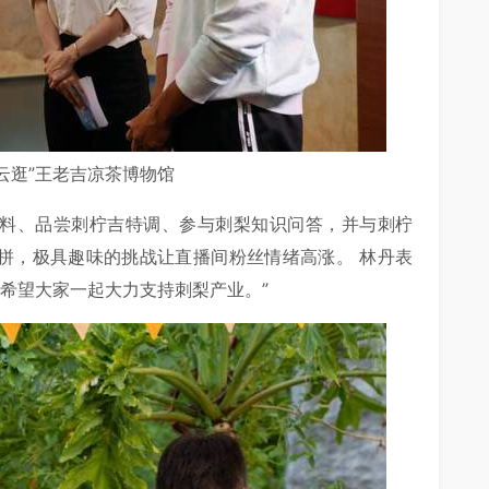
云逛”王老吉凉茶博物馆
饮料、品尝刺柠吉特调、参与刺梨知识问答，并与刺柠
比拼，极具趣味的挑战让直播间粉丝情绪高涨。 林丹表
希望大家一起大力支持刺梨产业。”