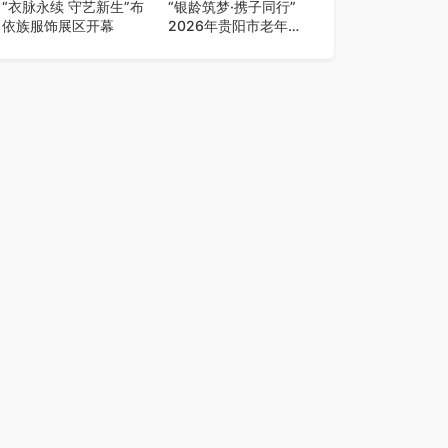
“衣脉永续 守艺新生”布
“银龄筑梦·携子同行”
依族服饰展区开幕
2026年贵阳市老年人
门球联赛混合团体赛决
赛圆满落幕