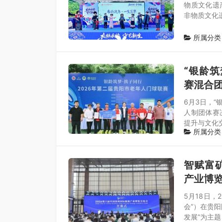
物质文化遗
非物质文化
所属分类
“银龄筑
赛混合
6月3日，“
人制团体赛
提升与文化
所属分类
智赋富矿
产业博
5月18日，
会”）在贵
发展”为主