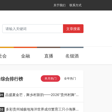
关于我们
联系方式
文章搜索
社会
金融
直播
名烟酒
综合排行榜
本月热门
全年热门
品盛夏金芒，舞乡村新韵——2026“贵州村舞”暨
01
望谟芒果丰收季采风活动圆满开展
多彩贵州城极地海洋世界成功繁育三只小海豚，
02