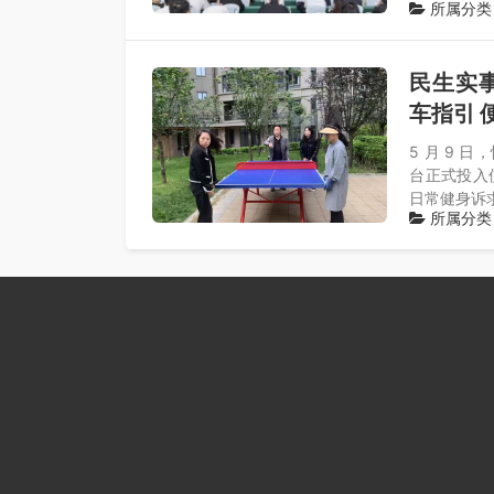
所属分类
民生实事
车指引 
5 月 9
台正式投入
日常健身诉
所属分类