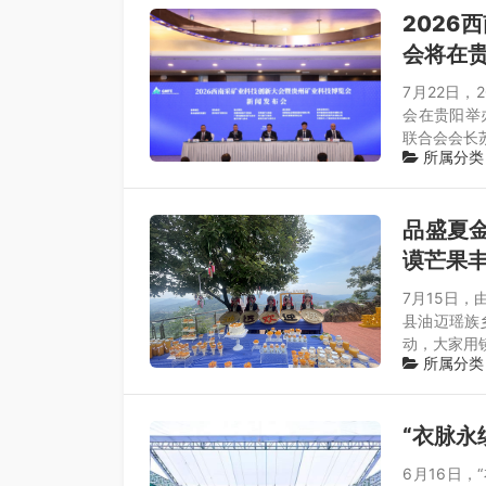
2026
会将在
7月22日
会在贵阳举
联合会会长
所属分类
品盛夏金
谟芒果
7月15日
县油迈瑶族
动，大家用
所属分类
“衣脉永
6月16日