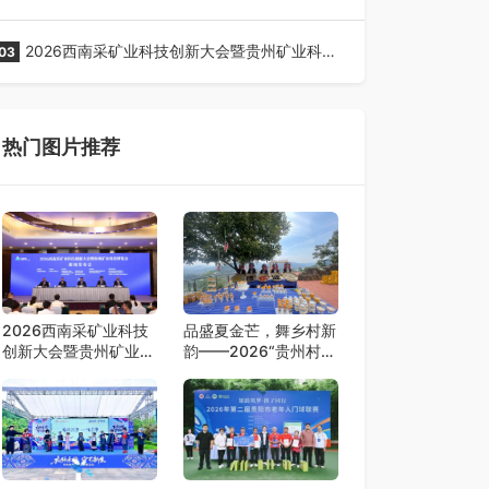
全网征名正式启动！
2026西南采矿业科技创新大会暨贵州矿业科技
03
博览会将在贵阳召开
热门图片推荐
2026西南采矿业科技
品盛夏金芒，舞乡村新
创新大会暨贵州矿业科
韵——2026“贵州村
技博览会将在贵阳召开
舞”暨望谟芒果丰收季
采风活动圆满开展