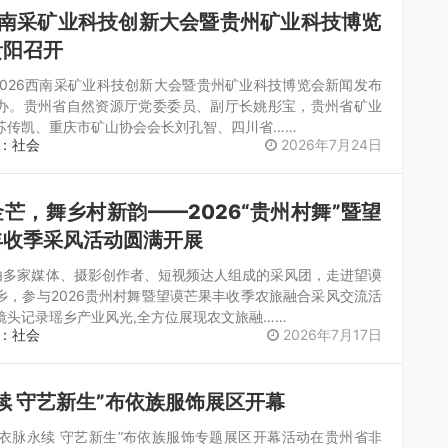
西南采矿业科技创新大会暨贵州矿业科技博览
贵阳召开
，2026西南采矿业科技创新大会暨贵州矿业科技博览会新闻发布
办。贵州省自然资源厅党委委员、副厅长姚彤宝，贵州省矿业
苏传凯、重庆市矿山协会会长刘孔智、四川省……
：社会
2026年7月24日
芒，舞乡村新韵——2026“贵州村舞”暨望
丰收季采风活动圆满开展
，由多家媒体、摄影创作者、短视频达人组成的采风团，走进望谟
乡，参与2026贵州村舞暨望谟芒果丰收季农旅融合采风交流活
镜头记录瑶乡产业风光,全方位展现农文旅融……
：社会
2026年7月17日
续 守艺新生”布依族服饰展区开幕
，“衣脉永续 守艺新生”布依族服饰专题展区开幕活动在贵州省非