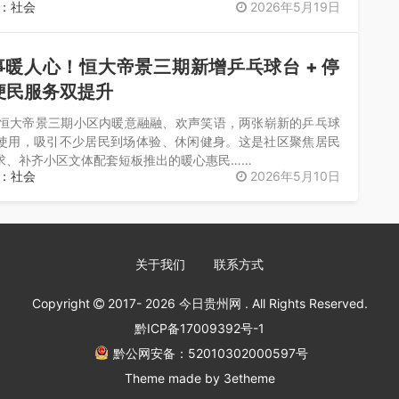
：社会
2026年5月19日
暖人心！恒大帝景三期新增乒乓球台 + 停
便民服务双提升
 日，恒大帝景三期小区内暖意融融、欢声笑语，两张崭新的乒乓球
使用，吸引不少居民到场体验、休闲健身。这是社区聚焦居民
求、补齐小区文体配套短板推出的暖心惠民……
：社会
2026年5月10日
关于我们
联系方式
Copyright
2017- 2026
今日贵州网
. All Rights Reserved.
黔ICP备17009392号-1
黔公网安备：52010302000597号
Theme made by
3etheme