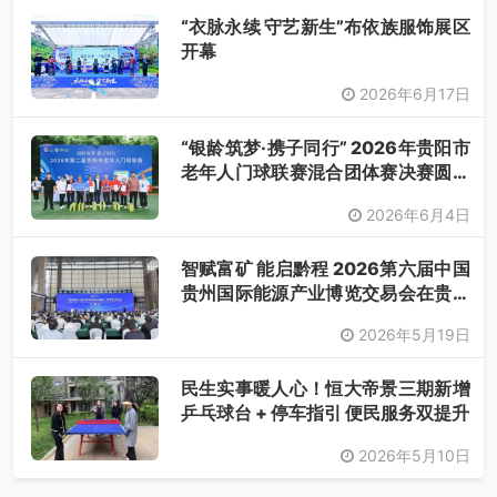
“衣脉永续 守艺新生”布依族服饰展区
开幕
2026年6月17日
“银龄筑梦·携子同行” 2026年贵阳市
老年人门球联赛混合团体赛决赛圆满
落幕
2026年6月4日
智赋富矿 能启黔程 2026第六届中国
贵州国际能源产业博览交易会在贵阳
开幕
2026年5月19日
民生实事暖人心！恒大帝景三期新增
乒乓球台 + 停车指引 便民服务双提升
2026年5月10日