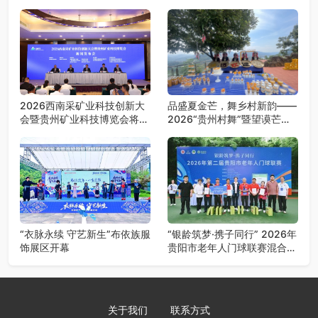
2026西南采矿业科技创新大
品盛夏金芒，舞乡村新韵——
会暨贵州矿业科技博览会将在
2026“贵州村舞”暨望谟芒果
贵阳召开
丰收季采风活动圆满开展
“衣脉永续 守艺新生”布依族服
“银龄筑梦·携子同行” 2026年
饰展区开幕
贵阳市老年人门球联赛混合团
体赛决赛圆满落幕
关于我们
联系方式