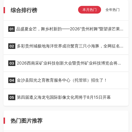
综合排行榜
本月热门
全年热门
品盛夏金芒，舞乡村新韵——2026“贵州村舞”暨望谟芒果
01
丰收季采风活动圆满开展
多彩贵州城极地海洋世界成功繁育三只小海豚，全网征名
02
正式启动！
2026西南采矿业科技创新大会暨贵州矿业科技博览会将在
03
贵阳召开
金沙县阳光之育教育服务中心（托管班）招生了！
04
第四届遵义海龙屯国际影像文化周将于8月15日开幕
05
热门图片推荐