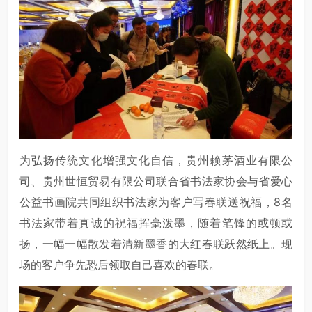
为弘扬传统文化增强文化自信，贵州赖茅酒业有限公
司、贵州世恒贸易有限公司联合省书法家协会与省爱心
公益书画院共同组织书法家为客户写春联送祝福，8名
书法家带着真诚的祝福挥毫泼墨，随着笔锋的或顿或
扬，一幅一幅散发着清新墨香的大红春联跃然纸上。现
场的客户争先恐后领取自己喜欢的春联。