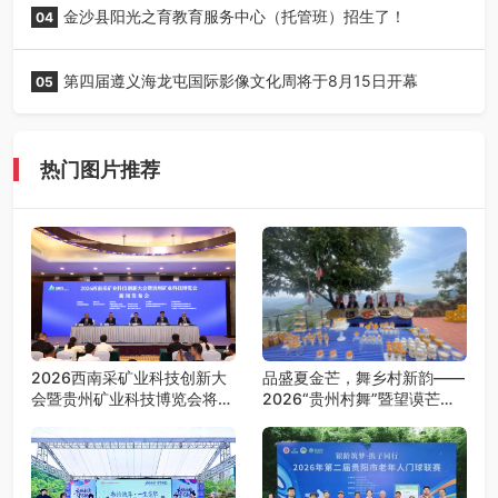
金沙县阳光之育教育服务中心（托管班）招生了！
04
第四届遵义海龙屯国际影像文化周将于8月15日开幕
05
热门图片推荐
2026西南采矿业科技创新大
品盛夏金芒，舞乡村新韵——
会暨贵州矿业科技博览会将在
2026“贵州村舞”暨望谟芒果
贵阳召开
丰收季采风活动圆满开展