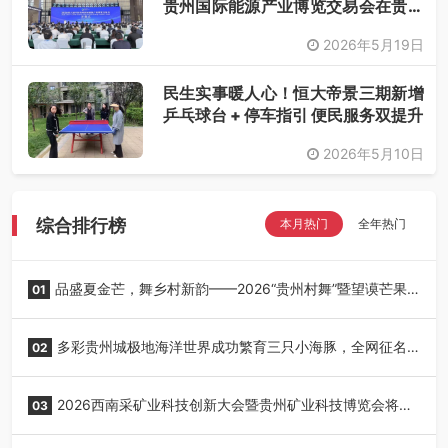
贵州国际能源产业博览交易会在贵阳
开幕
2026年5月19日
民生实事暖人心！恒大帝景三期新增
乒乓球台 + 停车指引 便民服务双提升
2026年5月10日
综合排行榜
本月热门
全年热门
品盛夏金芒，舞乡村新韵——2026“贵州村舞”暨望谟芒果
01
丰收季采风活动圆满开展
多彩贵州城极地海洋世界成功繁育三只小海豚，全网征名
02
正式启动！
2026西南采矿业科技创新大会暨贵州矿业科技博览会将在
03
贵阳召开