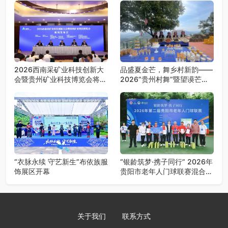
2026西南采矿业科技创新大
品盛夏金芒，舞乡村新韵——
会暨贵州矿业科技博览会将在
2026“贵州村舞”暨望谟芒果
贵阳召开
丰收季采风活动圆满开展
“衣脉永续 守艺新生”布依族服
“银龄筑梦·携子同行” 2026年
饰展区开幕
贵阳市老年人门球联赛混合团
体赛决赛圆满落幕
关于我们
联系方式