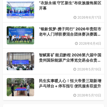
“衣脉永续 守艺新生”布依族服饰展区
开幕
2026年6月17日
“银龄筑梦·携子同行” 2026年贵阳市
老年人门球联赛混合团体赛决赛圆满
落幕
2026年6月4日
智赋富矿 能启黔程 2026第六届中国
贵州国际能源产业博览交易会在贵阳
开幕
2026年5月19日
民生实事暖人心！恒大帝景三期新增
乒乓球台 + 停车指引 便民服务双提升
2026年5月10日