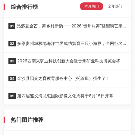
综合排行榜
本月热门
全年热门
品盛夏金芒，舞乡村新韵——2026“贵州村舞”暨望谟芒果
01
丰收季采风活动圆满开展
多彩贵州城极地海洋世界成功繁育三只小海豚，全网征名
02
正式启动！
2026西南采矿业科技创新大会暨贵州矿业科技博览会将在
03
贵阳召开
金沙县阳光之育教育服务中心（托管班）招生了！
04
第四届遵义海龙屯国际影像文化周将于8月15日开幕
05
热门图片推荐