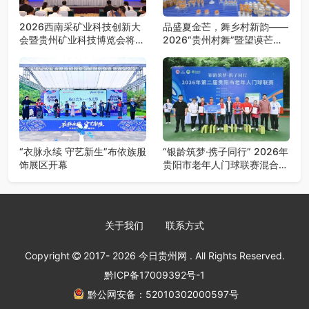
2026西南采矿业科技创新大
品盛夏金芒，舞乡村新韵——
会暨贵州矿业科技博览会将在
2026“贵州村舞”暨望谟芒果
贵阳召开
丰收季采风活动圆满开展
“衣脉永续 守艺新生”布依族服
“银龄筑梦·携子同行” 2026年
饰展区开幕
贵阳市老年人门球联赛混合团
体赛决赛圆满落幕
关于我们
联系方式
Copyright
2017- 2026
今日贵州网
. All Rights Reserved.
黔ICP备17009392号-1
黔公网安备：52010302000597号