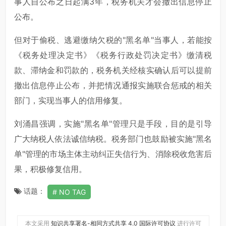
事人自公布之日起满3年，税务机关才会撤出信息停止
公布。
但对于偷税、逃避缴纳欠税的"黑名单"当事人，若能按
《税务处理决定书》《税务行政处罚决定书》缴清税
款、滞纳金和罚款的，税务机关经核实确认后可以提前
撤出信息停止公布，并把情况通报实施联合惩戒的相关
部门，实现当事人的信用修复。
刘涌昌强调，实施"黑名单"管理只是手段，目的是引导
广大纳税人依法诚信纳税。税务部门也鼓励被实施"黑名
单"管理的市场主体主动纠正失信行为、消除税收危害后
果，积极修复信用。
话题：
NO TAG
本文采用
知识共享署名-相同方式共享 4.0 国际许可协议
进行许可