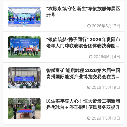
“衣脉永续 守艺新生”布依族服饰展区
开幕
2026年6月17日
“银龄筑梦·携子同行” 2026年贵阳市
老年人门球联赛混合团体赛决赛圆满
落幕
2026年6月4日
智赋富矿 能启黔程 2026第六届中国
贵州国际能源产业博览交易会在贵阳
开幕
2026年5月19日
民生实事暖人心！恒大帝景三期新增
乒乓球台 + 停车指引 便民服务双提升
2026年5月10日