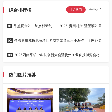
综合排行榜
本月热门
全年热门
品盛夏金芒，舞乡村新韵——2026“贵州村舞”暨望谟芒果
01
丰收季采风活动圆满开展
多彩贵州城极地海洋世界成功繁育三只小海豚，全网征名
02
正式启动！
2026西南采矿业科技创新大会暨贵州矿业科技博览会将在
03
贵阳召开
热门图片推荐