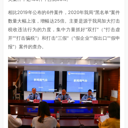
相比2019年公布的6件案件，2020年我局"黑名单"案件
数量大幅上涨，增幅达25倍。主要是源于我局加大打击
税收违法行为的力度，集中力量抓好"双打"（"打击虚
开""打击骗税"）和打击"三假"（"假企业""假出口""假申
报"）案件的查办。