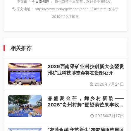
本文由「
今日贵州网
」 原创或整理后发布，欢迎分享和转发。
原文地址： https://www.todaygzw.com/shehui/383.html 发布于
2019年10月10日
相关推荐
2026西南采矿业科技创新大会暨贵
州矿业科技博览会将在贵阳召开
2026年7月24日
品盛夏金芒，舞乡村新韵——
2026“贵州村舞”暨望谟芒果丰收季
采风活动圆满开展
2026年7月17日
“衣脉永续 守艺新生”布依族服饰展区