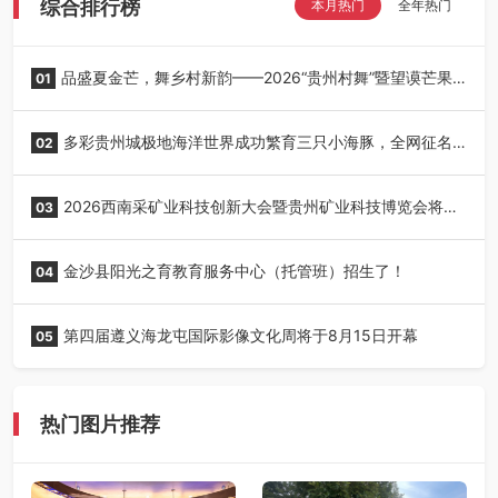
综合排行榜
本月热门
全年热门
品盛夏金芒，舞乡村新韵——2026“贵州村舞”暨望谟芒果
01
丰收季采风活动圆满开展
多彩贵州城极地海洋世界成功繁育三只小海豚，全网征名
02
正式启动！
2026西南采矿业科技创新大会暨贵州矿业科技博览会将在
03
贵阳召开
金沙县阳光之育教育服务中心（托管班）招生了！
04
第四届遵义海龙屯国际影像文化周将于8月15日开幕
05
热门图片推荐