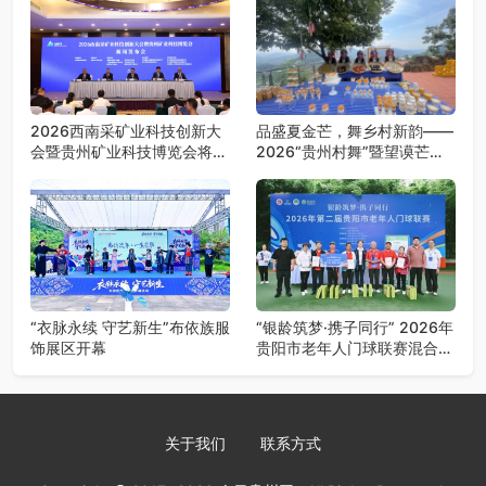
2026西南采矿业科技创新大
品盛夏金芒，舞乡村新韵——
会暨贵州矿业科技博览会将在
2026“贵州村舞”暨望谟芒果
贵阳召开
丰收季采风活动圆满开展
“衣脉永续 守艺新生”布依族服
“银龄筑梦·携子同行” 2026年
饰展区开幕
贵阳市老年人门球联赛混合团
体赛决赛圆满落幕
关于我们
联系方式