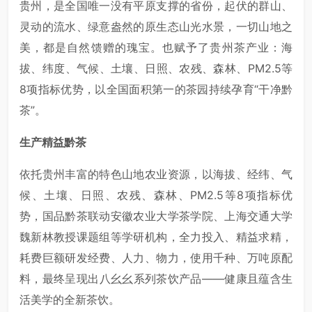
贵州，是全国唯一没有平原支撑的省份，起伏的群山、
灵动的流水、绿意盎然的原生态山光水景，一切山地之
美，都是自然馈赠的瑰宝。也赋予了贵州茶产业：海
拔、纬度、气候、土壤、日照、农残、森林、PM2.5等
8项指标优势，以全国面积第一的茶园持续孕育“干净黔
茶”。
生产精益黔茶
依托贵州丰富的特色山地农业资源，以海拔、经纬、气
候、土壤、日照、农残、森林、PM2.5等8项指标优
势，国品黔茶联动安徽农业大学茶学院、上海交通大学
魏新林教授课题组等学研机构，全力投入、精益求精，
耗费巨额研发经费、人力、物力，使用千种、万吨原配
料，最终呈现出八幺幺系列茶饮产品——健康且蕴含生
活美学的全新茶饮。