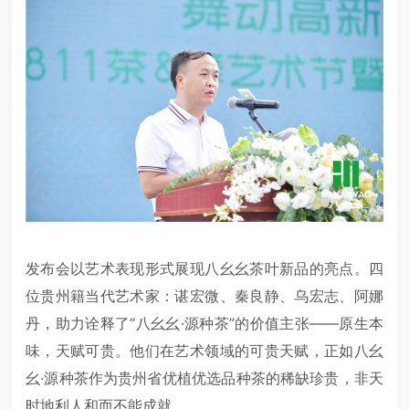
发布会以艺术表现形式展现八幺幺茶叶新品的亮点。四
位贵州籍当代艺术家：谌宏微、秦良静、乌宏志、阿娜
丹，助力诠释了“八幺幺·源种茶”的价值主张——原生本
味，天赋可贵。他们在艺术领域的可贵天赋，正如八幺
幺·源种茶作为贵州省优植优选品种茶的稀缺珍贵，非天
时地利人和而不能成就。