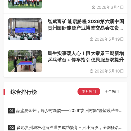
落幕
2026年6月4日
智赋富矿 能启黔程 2026第六届中国
贵州国际能源产业博览交易会在贵阳
开幕
2026年5月19日
民生实事暖人心！恒大帝景三期新增
乒乓球台 + 停车指引 便民服务双提升
2026年5月10日
综合排行榜
本月热门
全年热门
品盛夏金芒，舞乡村新韵——2026“贵州村舞”暨望谟芒果
01
丰收季采风活动圆满开展
多彩贵州城极地海洋世界成功繁育三只小海豚，全网征名
02