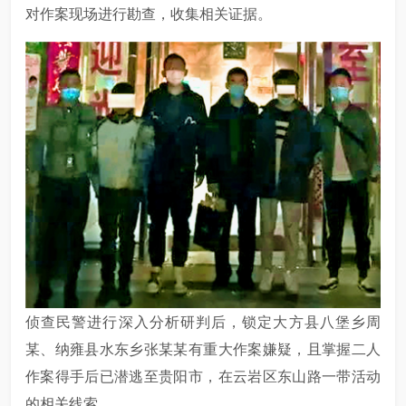
对作案现场进行勘查，收集相关证据。
侦查民警进行深入分析研判后，锁定大方县八堡乡周
某、纳雍县水东乡张某某有重大作案嫌疑，且掌握二人
作案得手后已潜逃至贵阳市，在云岩区东山路一带活动
的相关线索。