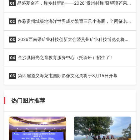
品盛夏金芒，舞乡村新韵——2026“贵州村舞”暨望谟芒果
01
丰收季采风活动圆满开展
多彩贵州城极地海洋世界成功繁育三只小海豚，全网征名
02
正式启动！
2026西南采矿业科技创新大会暨贵州矿业科技博览会将在
03
贵阳召开
金沙县阳光之育教育服务中心（托管班）招生了！
04
第四届遵义海龙屯国际影像文化周将于8月15日开幕
05
热门图片推荐