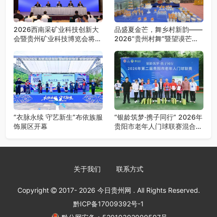
2026西南采矿业科技创新大
品盛夏金芒，舞乡村新韵——
会暨贵州矿业科技博览会将在
2026“贵州村舞”暨望谟芒果
贵阳召开
丰收季采风活动圆满开展
“衣脉永续 守艺新生”布依族服
“银龄筑梦·携子同行” 2026年
饰展区开幕
贵阳市老年人门球联赛混合团
体赛决赛圆满落幕
关于我们
联系方式
Copyright
2017- 2026
今日贵州网
. All Rights Reserved.
黔ICP备17009392号-1