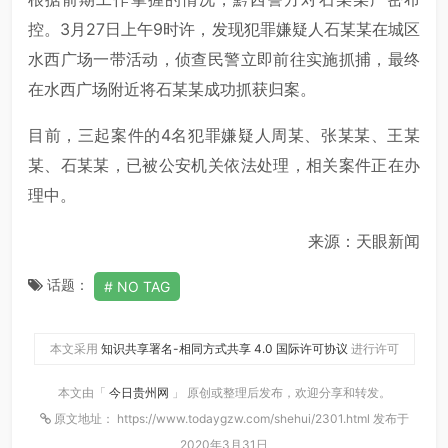
控。3月27日上午9时许，发现犯罪嫌疑人石某某在城区
水西广场一带活动，侦查民警立即前往实施抓捕，最终
在水西广场附近将石某某成功抓获归案。
目前，三起案件的4名犯罪嫌疑人周某、张某某、王某
某、石某某，已被公安机关依法处理，相关案件正在办
理中。
来源：天眼新闻
话题：
NO TAG
本文采用
知识共享署名-相同方式共享 4.0 国际许可协议
进行许可
本文由「
今日贵州网
」 原创或整理后发布，欢迎分享和转发。
原文地址： https://www.todaygzw.com/shehui/2301.html 发布于
2020年3月31日