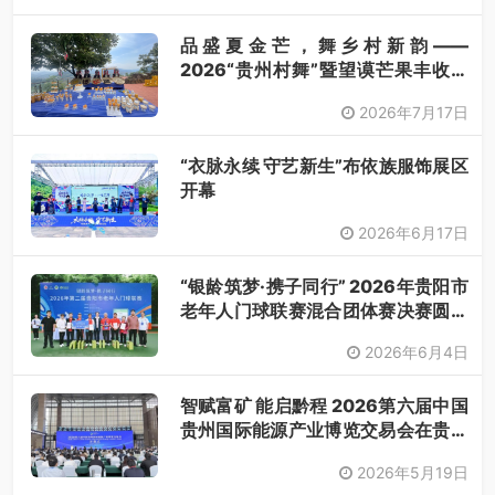
品盛夏金芒，舞乡村新韵——
2026“贵州村舞”暨望谟芒果丰收季
采风活动圆满开展
2026年7月17日
“衣脉永续 守艺新生”布依族服饰展区
开幕
2026年6月17日
“银龄筑梦·携子同行” 2026年贵阳市
老年人门球联赛混合团体赛决赛圆满
落幕
2026年6月4日
智赋富矿 能启黔程 2026第六届中国
贵州国际能源产业博览交易会在贵阳
开幕
2026年5月19日