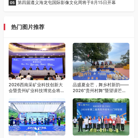
第四届遵义海龙屯国际影像文化周将于8月15日开幕
05
热门图片推荐
2026西南采矿业科技创新大
品盛夏金芒，舞乡村新韵——
会暨贵州矿业科技博览会将在
2026“贵州村舞”暨望谟芒果
贵阳召开
丰收季采风活动圆满开展