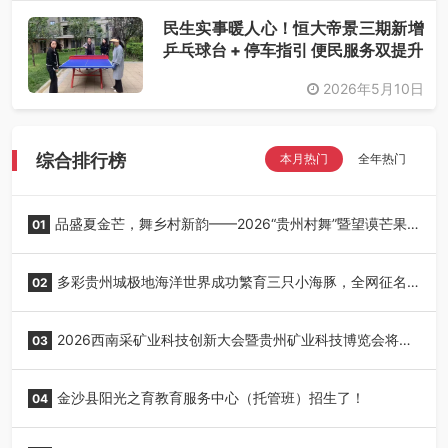
民生实事暖人心！恒大帝景三期新增
乒乓球台 + 停车指引 便民服务双提升
2026年5月10日
综合排行榜
本月热门
全年热门
品盛夏金芒，舞乡村新韵——2026“贵州村舞”暨望谟芒果
01
丰收季采风活动圆满开展
多彩贵州城极地海洋世界成功繁育三只小海豚，全网征名
02
正式启动！
2026西南采矿业科技创新大会暨贵州矿业科技博览会将在
03
贵阳召开
金沙县阳光之育教育服务中心（托管班）招生了！
04