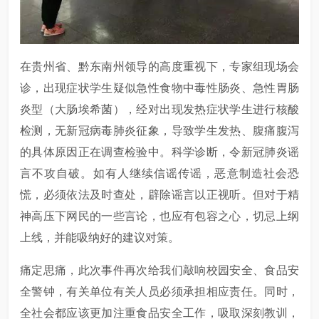
在贵州省、黔东南州领导的高度重视下，专家组现场会
诊，出现症状学生疑似急性食物中毒性肠炎、急性胃肠
炎型（大肠埃希菌），经对出现发热症状学生进行核酸
检测，无新冠病毒肺炎征象，导致学生发热、腹痛腹泻
的具体原因正在调查检验中。科学诊断，令新冠肺炎谣
言不攻自破。如有人继续信谣传谣，恶意制造社会恐
慌，必须依法及时查处，辟除谣言以正视听。但对于精
神高压下网民的一些言论，也应有包容之心，切忌上纲
上线，并能吸纳好的建议对策。
痛定思痛，此次事件再次给我们敲响校园安全、食品安
全警钟，有关单位有关人员必须承担相应责任。同时，
全社会都应该更加注重食品安全工作，吸取深刻教训，