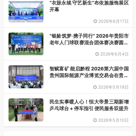
“衣脉永续 守艺新生”布依族服饰展区
开幕
2026年6月17日
“银龄筑梦·携子同行” 2026年贵阳市
老年人门球联赛混合团体赛决赛圆满
落幕
2026年6月4日
智赋富矿 能启黔程 2026第六届中国
贵州国际能源产业博览交易会在贵阳
开幕
2026年5月19日
民生实事暖人心！恒大帝景三期新增
乒乓球台 + 停车指引 便民服务双提升
2026年5月10日