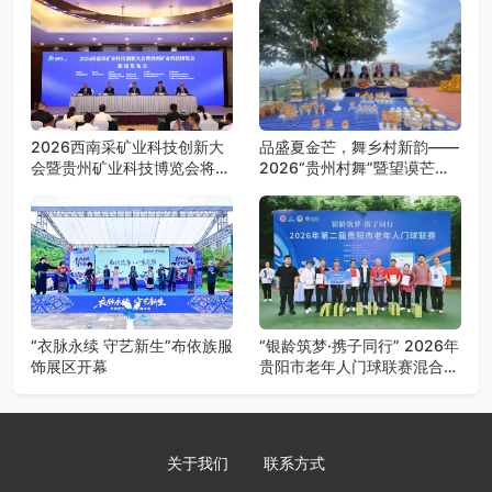
2026西南采矿业科技创新大
品盛夏金芒，舞乡村新韵——
会暨贵州矿业科技博览会将在
2026“贵州村舞”暨望谟芒果
贵阳召开
丰收季采风活动圆满开展
“衣脉永续 守艺新生”布依族服
“银龄筑梦·携子同行” 2026年
饰展区开幕
贵阳市老年人门球联赛混合团
体赛决赛圆满落幕
关于我们
联系方式