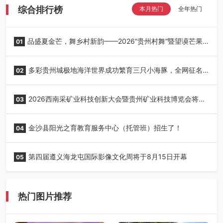
综合排行榜
本月热门
全年热门
品盛夏金芒，舞乡村新韵——2026“贵州村舞”暨望谟芒果
01
丰收季采风活动圆满开展
多彩贵州城极地海洋世界成功繁育三只小海豚，全网征名
02
正式启动！
2026西南采矿业科技创新大会暨贵州矿业科技博览会将在
03
贵阳召开
金沙县阳光之育教育服务中心（托管班）招生了！
04
第四届遵义海龙屯国际影像文化周将于8月15日开幕
05
热门图片推荐