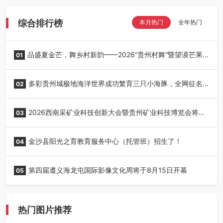
综合排行榜
本月热门
全年热门
品盛夏金芒，舞乡村新韵——2026“贵州村舞”暨望谟芒果
01
丰收季采风活动圆满开展
多彩贵州城极地海洋世界成功繁育三只小海豚，全网征名
02
正式启动！
2026西南采矿业科技创新大会暨贵州矿业科技博览会将在
03
贵阳召开
金沙县阳光之育教育服务中心（托管班）招生了！
04
第四届遵义海龙屯国际影像文化周将于8月15日开幕
05
热门图片推荐