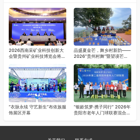
2026西南采矿业科技创新大
品盛夏金芒，舞乡村新韵——
会暨贵州矿业科技博览会将在
2026“贵州村舞”暨望谟芒果
贵阳召开
丰收季采风活动圆满开展
“衣脉永续 守艺新生”布依族服
“银龄筑梦·携子同行” 2026年
饰展区开幕
贵阳市老年人门球联赛混合团
体赛决赛圆满落幕