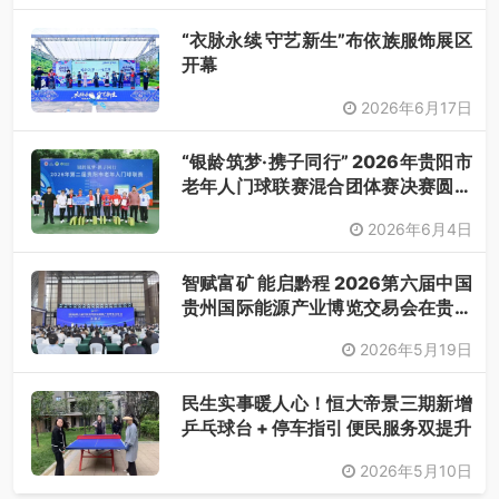
“衣脉永续 守艺新生”布依族服饰展区
开幕
2026年6月17日
“银龄筑梦·携子同行” 2026年贵阳市
老年人门球联赛混合团体赛决赛圆满
落幕
2026年6月4日
智赋富矿 能启黔程 2026第六届中国
贵州国际能源产业博览交易会在贵阳
开幕
2026年5月19日
民生实事暖人心！恒大帝景三期新增
乒乓球台 + 停车指引 便民服务双提升
2026年5月10日