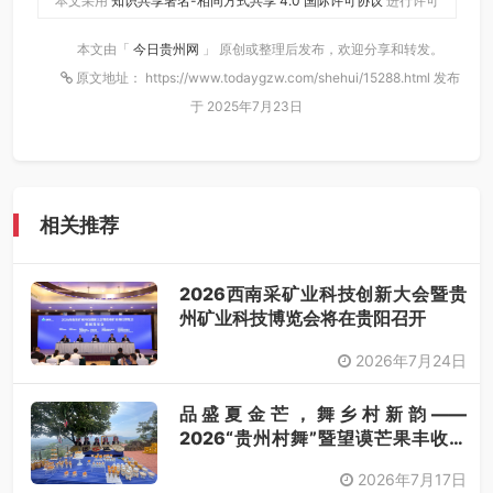
本文采用
知识共享署名-相同方式共享 4.0 国际许可协议
进行许可
本文由「
今日贵州网
」 原创或整理后发布，欢迎分享和转发。
原文地址： https://www.todaygzw.com/shehui/15288.html 发布
于 2025年7月23日
相关推荐
2026西南采矿业科技创新大会暨贵
州矿业科技博览会将在贵阳召开
2026年7月24日
品盛夏金芒，舞乡村新韵——
2026“贵州村舞”暨望谟芒果丰收季
采风活动圆满开展
2026年7月17日