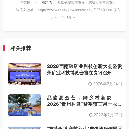
本文由「
今日贵州网
」 原创或整理后发布，欢迎分享和转发。
原文地址： https://www.todaygzw.com/shehui/12649.html 发布
于 2024年1月17日
相关推荐
2026西南采矿业科技创新大会暨贵
州矿业科技博览会将在贵阳召开
2026年7月24日
品盛夏金芒，舞乡村新韵——
2026“贵州村舞”暨望谟芒果丰收季
采风活动圆满开展
2026年7月17日
“衣脉永续 守艺新生”布依族服饰展区