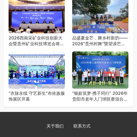
2026西南采矿业科技创新大
品盛夏金芒，舞乡村新韵——
会暨贵州矿业科技博览会将在
2026“贵州村舞”暨望谟芒果
贵阳召开
丰收季采风活动圆满开展
“衣脉永续 守艺新生”布依族服
“银龄筑梦·携子同行” 2026年
饰展区开幕
贵阳市老年人门球联赛混合团
体赛决赛圆满落幕
关于我们
联系方式