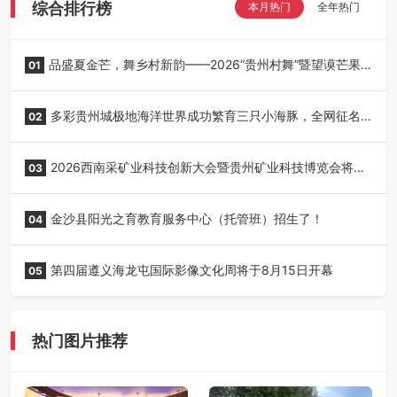
综合排行榜
本月热门
全年热门
品盛夏金芒，舞乡村新韵——2026“贵州村舞”暨望谟芒果
01
丰收季采风活动圆满开展
多彩贵州城极地海洋世界成功繁育三只小海豚，全网征名
02
正式启动！
2026西南采矿业科技创新大会暨贵州矿业科技博览会将在
03
贵阳召开
金沙县阳光之育教育服务中心（托管班）招生了！
04
第四届遵义海龙屯国际影像文化周将于8月15日开幕
05
热门图片推荐