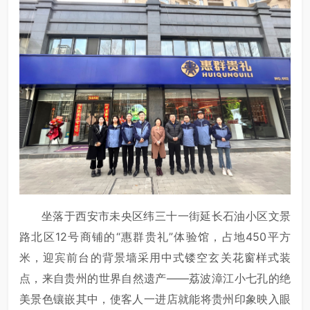
坐落于西安市未央区纬三十一街延长石油小区文景
路北区12号商铺的“惠群贵礼”体验馆，占地450平方
米，迎宾前台的背景墙采用中式镂空玄关花窗样式装
点，来自贵州的世界自然遗产——荔波漳江小七孔的绝
美景色镶嵌其中，使客人一进店就能将贵州印象映入眼