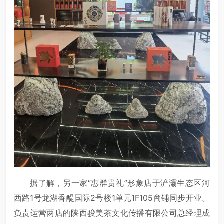
据了解，另一家“惠群贵礼”形象店于浐灞生态区河
西路1号龙湖香醍国际2号楼1单元1F105商铺同步开业。
负责运营两店的陕西骏美茶文化传播有限公司总经理成