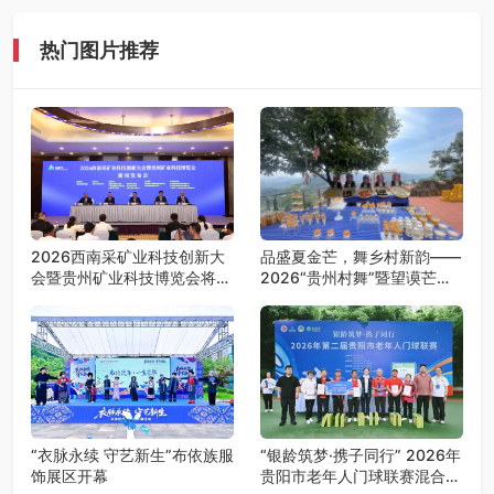
热门图片推荐
2026西南采矿业科技创新大
品盛夏金芒，舞乡村新韵——
会暨贵州矿业科技博览会将在
2026“贵州村舞”暨望谟芒果
贵阳召开
丰收季采风活动圆满开展
“衣脉永续 守艺新生”布依族服
“银龄筑梦·携子同行” 2026年
饰展区开幕
贵阳市老年人门球联赛混合团