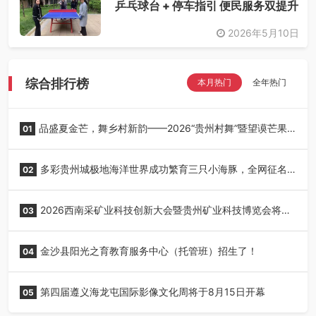
乒乓球台 + 停车指引 便民服务双提升
2026年5月10日
综合排行榜
本月热门
全年热门
品盛夏金芒，舞乡村新韵——2026“贵州村舞”暨望谟芒果
01
丰收季采风活动圆满开展
多彩贵州城极地海洋世界成功繁育三只小海豚，全网征名
02
正式启动！
2026西南采矿业科技创新大会暨贵州矿业科技博览会将在
03
贵阳召开
金沙县阳光之育教育服务中心（托管班）招生了！
04
第四届遵义海龙屯国际影像文化周将于8月15日开幕
05