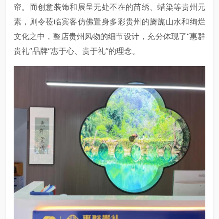
帘。而创意装饰和展呈无处不在的苗绣、蜡染等贵州元
素，则令莅临宾客仿佛置身多彩贵州的旖旎山水和绚烂
文化之中，整店贵州风物的细节设计，充分体现了“惠群
贵礼”品牌“惠于心、贵于礼”的理念。