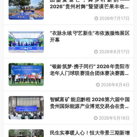
2026“贵州村舞”暨望谟芒果丰收季
采风活动圆满开展
2026年7月17日
“衣脉永续 守艺新生”布依族服饰展区
开幕
2026年6月17日
“银龄筑梦·携子同行” 2026年贵阳市
老年人门球联赛混合团体赛决赛圆满
落幕
2026年6月4日
智赋富矿 能启黔程 2026第六届中国
贵州国际能源产业博览交易会在贵阳
开幕
2026年5月19日
民生实事暖人心！恒大帝景三期新增