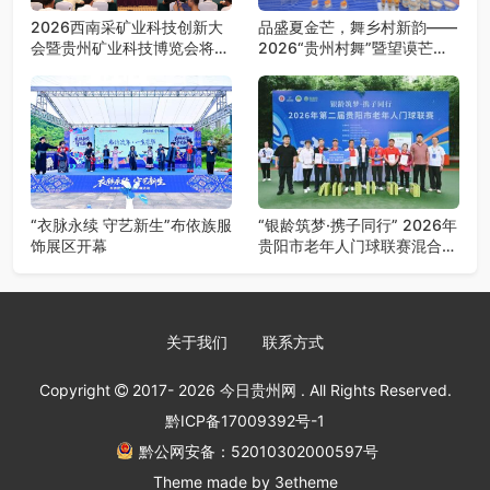
2026西南采矿业科技创新大
品盛夏金芒，舞乡村新韵——
会暨贵州矿业科技博览会将在
2026“贵州村舞”暨望谟芒果
贵阳召开
丰收季采风活动圆满开展
“衣脉永续 守艺新生”布依族服
“银龄筑梦·携子同行” 2026年
饰展区开幕
贵阳市老年人门球联赛混合团
体赛决赛圆满落幕
关于我们
联系方式
Copyright
2017- 2026
今日贵州网
. All Rights Reserved.
黔ICP备17009392号-1
黔公网安备：52010302000597号
Theme made by
3etheme