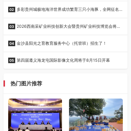
丰收季采风活动圆满开展
多彩贵州城极地海洋世界成功繁育三只小海豚，全网征名
02
正式启动！
2026西南采矿业科技创新大会暨贵州矿业科技博览会将在
03
贵阳召开
金沙县阳光之育教育服务中心（托管班）招生了！
04
第四届遵义海龙屯国际影像文化周将于8月15日开幕
05
热门图片推荐