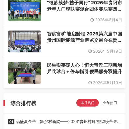
“银龄筑梦·携子同行” 2026年贵阳市
老年人门球联赛混合团体赛决赛圆满
落幕
2026年6月4日
智赋富矿 能启黔程 2026第六届中国
贵州国际能源产业博览交易会在贵阳
开幕
2026年5月19日
民生实事暖人心！恒大帝景三期新增
乒乓球台 + 停车指引 便民服务双提升
2026年5月10日
综合排行榜
本月热门
全年热门
品盛夏金芒，舞乡村新韵——2026“贵州村舞”暨望谟芒果
01