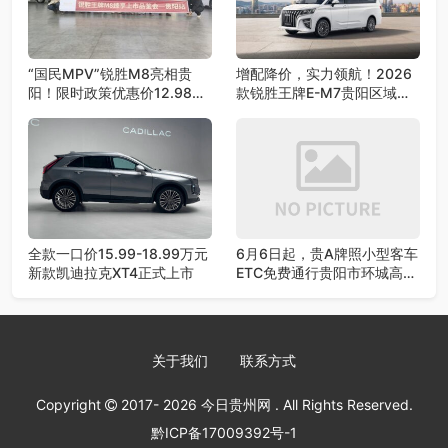
“国民MPV”锐胜M8亮相贵
增配降价，实力领航！2026
阳！限时政策优惠价12.98万
款锐胜王牌E-M7贵阳区域荣
元起
耀上市！
全款一口价15.99-18.99万元
6月6日起，贵A牌照小型客车
新款凯迪拉克XT4正式上市
ETC免费通行贵阳市环城高速
公路政策终止
关于我们
联系方式
Copyright
2017- 2026
今日贵州网
. All Rights Reserved.
黔ICP备17009392号-1