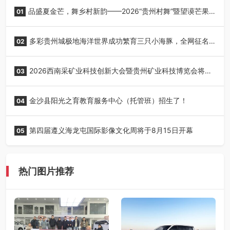
品盛夏金芒，舞乡村新韵——2026“贵州村舞”暨望谟芒果
01
丰收季采风活动圆满开展
多彩贵州城极地海洋世界成功繁育三只小海豚，全网征名
02
正式启动！
2026西南采矿业科技创新大会暨贵州矿业科技博览会将在
03
贵阳召开
金沙县阳光之育教育服务中心（托管班）招生了！
04
第四届遵义海龙屯国际影像文化周将于8月15日开幕
05
热门图片推荐