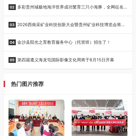
丰收季采风活动圆满开展
多彩贵州城极地海洋世界成功繁育三只小海豚，全网征名
02
正式启动！
2026西南采矿业科技创新大会暨贵州矿业科技博览会将在
03
贵阳召开
金沙县阳光之育教育服务中心（托管班）招生了！
04
第四届遵义海龙屯国际影像文化周将于8月15日开幕
05
热门图片推荐