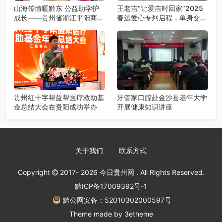
山海传情暖黔东 公益助学护
王老吉“让爱吉时回家”2025
成长——贵州省浙江平阳商会
春运爱心专列启程，单身交友
捐建新寨村儿童之家并资助困
车厢助力游子归乡路
境学子
贵州红十字帮益帮医疗救助基
牙管家口腔赴金沙县老年大学
金总结大会在贵阳成功举办
开展健康知识讲座
关于我们
联系方式
Copyright
2017- 2026
今日贵州网
. All Rights Reserved.
黔ICP备17009392号-1
黔公网安备：52010302000597号
Theme made by
3etheme